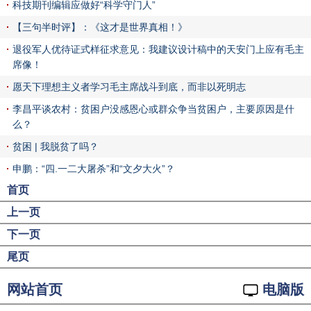
科技期刊编辑应做好“科学守门人”
【三句半时评】：《这才是世界真相！》
退役军人优待证式样征求意见：我建议设计稿中的天安门上应有毛主
席像！
愿天下理想主义者学习毛主席战斗到底，而非以死明志
李昌平谈农村：贫困户没感恩心或群众争当贫困户，主要原因是什
么？
贫困 | 我脱贫了吗？
申鹏：“四.一二大屠杀”和“文夕大火”？
首页
上一页
下一页
尾页
网站首页
电脑版