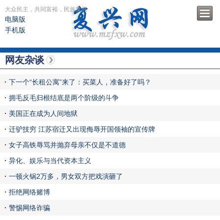
大众民主，共同富裕，民族复兴
电脑版
手机版
网友杂谈
下一个“长租公寓”来了：买菜人，准备好了吗？
拥毛反毛归根结底是两个阶级的斗争
美国正在成为人间地狱
迁驴技穷 江苏宿迁又出现侮辱开国领袖的宣传牌
女子高铁辱骂并抛弃母亲不仅是不道德
异化、娱乐与当代资本主义
一顿火锅2万多，男女双方把戏演砸了
拒绝网络赌博
警惕网络诈骗