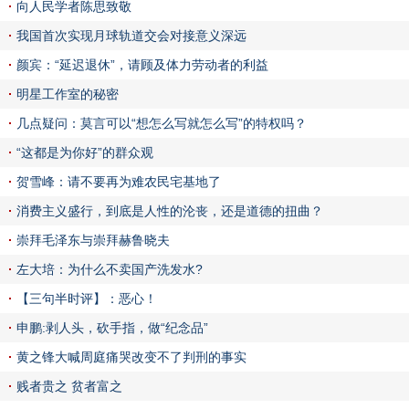
向人民学者陈思致敬
我国首次实现月球轨道交会对接意义深远
颜宾：“延迟退休”，请顾及体力劳动者的利益
明星工作室的秘密
几点疑问：莫言可以“想怎么写就怎么写”的特权吗？
“这都是为你好”的群众观
贺雪峰：请不要再为难农民宅基地了
消费主义盛行，到底是人性的沦丧，还是道德的扭曲？
崇拜毛泽东与崇拜赫鲁晓夫
左大培：为什么不卖国产洗发水?
【三句半时评】：恶心！
申鹏:剥人头，砍手指，做“纪念品”
黄之锋大喊周庭痛哭改变不了判刑的事实
贱者贵之 贫者富之