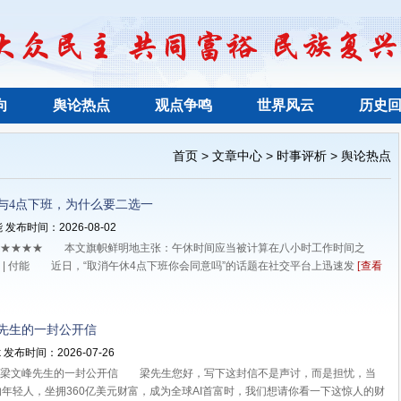
向
舆论热点
观点争鸣
世界风云
历史
>
>
>
首页
文章中心
时事评析
舆论热点
与4点下班，为什么要二选一
 发布时间：2026-08-02
★★★ 本文旗帜鲜明地主张：午休时间应当被计算在八小时工作时间之
| 付能 近日，“取消午休4点下班你会同意吗”的话题在社交平台上迅速发
[查看
先生的一封公开信
 发布时间：2026-07-26
文峰先生的一封公开信 梁先生您好，写下这封信不是声讨，而是担忧，当
的年轻人，坐拥360亿美元财富，成为全球AI首富时，我们想请你看一下这惊人的财