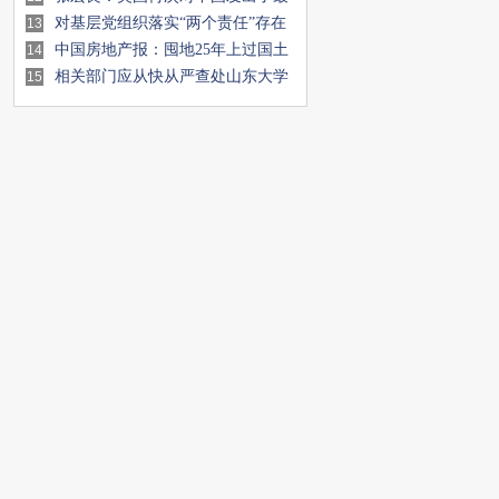
严厉的战争叫
对基层党组织落实“两个责任”存在
13
问题的调
中国房地产报：囤地25年上过国土
14
部黑名单 武
相关部门应从快从严查处山东大学
15
纵容留学生