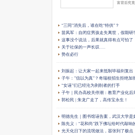
富背后究
“三同”消失后，谁在吃“特供”？
苗凤军：自闭症男孩走失离世，假期研
这事没个说法，后果就真得有点可怕了
关于社保的一声长叹.....
势在必行
刘振起：让大家一起来抵制毕福剑复出
子午：”信以为真”？奇瑞校招生拒绝加
“女诬”们已经沦为剥削者的打手
子午｜民办高校关停潮：教育产业化后
郭松民 | 朱龙广走了，高传宝永生！
明德先生｜图书馆诬告案，武汉大学是
陈先义：“花和尚”跌下佛坛给时代敲响
光天化日下的流氓做法，嚣张到了极点