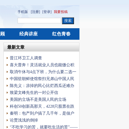
手机版
[注册]
[登录]
我要投稿
回顾
经典讲座
红色青春
最新文章
晋江环卫工人调查
喜大普奔！灵活就业人员也能缴公积
金了
取消午休与4点下班，为什么要二选一
中国驻朝鲜使馆祭扫兄弟山中国人民
志愿军烈士陵
陈先义：凉掉的民心比烂西瓜还难办
致梁文峰先生的一封公开信
美国的立场不是美国人民的立场
科创50创新高那天，4228只股票在跌
——这个牛市跟
秦明：包产到户搞了几千年，是佃户
的户吗？
论贾浅浅的倒掉
“不吃学习的苦，就要吃生活的苦”——