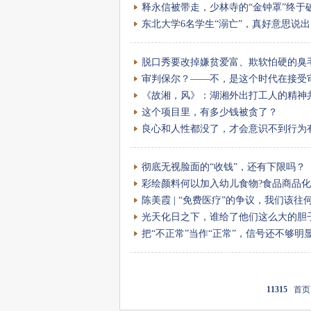
释永信被带走，少林寺的“金钟罩”终于
东北大学6名学生“溺亡”，真好意思说
脱口秀要改掉嫌贫爱富、欺软怕硬的臭
审判保尔？——不，是这个时代在接
《故湘，风》：湖湘外出打工人的精神
这个项目里，有多少钱被贪了？
良心和人性都没了，才会意识不到行为有
彻底无视脸面的“收钱”，还有下限吗？
彩绘颜料何以加入幼儿食物?食品商品
陈美霞 | “免费医疗”的争议，我们该往
光天化日之下，谁给了他们这么大的胆
把“不正常”当作“正常”，信号还不够明
11315
首页