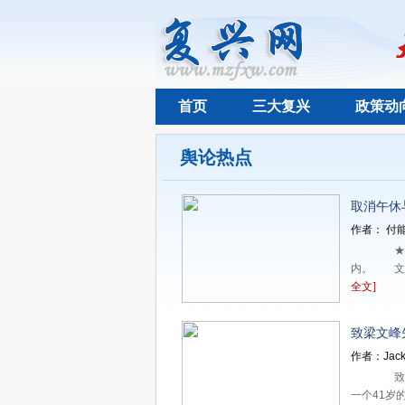
首页
三大复兴
政策动
舆论热点
取消午休
作者： 付能
★★
内。 文 
全文]
致梁文峰
作者：Jack
致梁
一个41岁