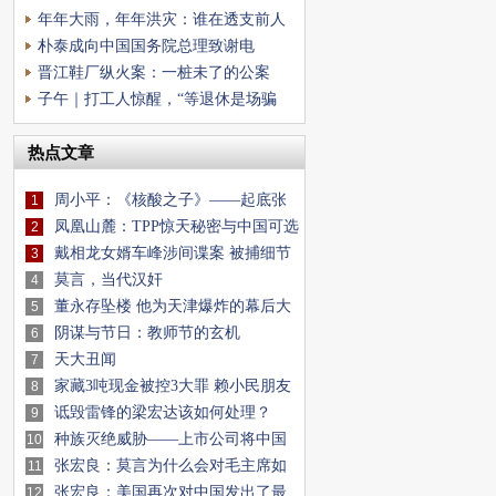
现代社会最
年年大雨，年年洪灾：谁在透支前人
的水利遗产？
朴泰成向中国国务院总理致谢电
晋江鞋厂纵火案：一桩未了的公案
子午｜打工人惊醒，“等退休是场骗
局”刷屏
热点文章
周小平：《核酸之子》——起底张
1
核子夫妇真实
凤凰山麓：TPP惊天秘密与中国可选
2
对策分析
戴相龙女婿车峰涉间谍案 被捕细节
3
流出(图)
莫言，当代汉奸
4
董永存坠楼 他为天津爆炸的幕后大
5
佬掩饰什
阴谋与节日：教师节的玄机
6
天大丑闻
7
家藏3吨现金被控3大罪 赖小民朋友
8
圈牵出两
诋毁雷锋的梁宏达该如何处理？
9
种族灭绝威胁——上市公司将中国
10
人基因样板
张宏良：莫言为什么会对毛主席如
11
此仇恨？
张宏良：美国再次对中国发出了最
12