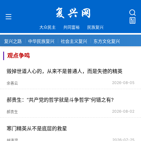
大众民主
共同富裕
民族复兴
复兴之路
中华民族复兴
社会主义复兴
东方文化复兴
观点争鸣
毁掉世道人心的，从来不是普通人，而是失德的精英
2026-08-05
余善云
郝贵生：“共产党的哲学就是斗争哲学”何错之有?
2026-08-02
郝贵生
寒门精英从不是底层的救星
2026-07-25
胡清滢