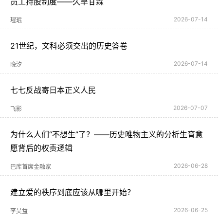
员工持股制度——久旱甘霖
2026-07-14
瑆珉
21世纪，文科必须交出的历史答卷
2026-07-14
晚汐
七七反战寄日本正义人民
2026-07-07
飞影
为什么人们“不想生”了？――历史唯物主义的分析生育意
愿背后的权责逻辑
2026-06-28
巴库首席金融家
建立爱的秩序到底应该从哪里开始？
2026-06-25
李昊益