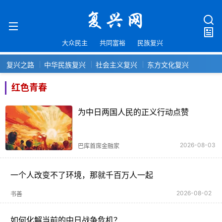
大众民主
共同富裕
民族复兴
复兴之路
中华民族复兴
社会主义复兴
东方文化复兴
红色青春
为中日两国人民的正义行动点赞
2026-08-03
巴库首席金融家
一个人改变不了环境，那就千百万人一起
2026-08-02
书善
如何化解当前的中日战争危机？