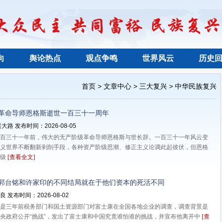
向
舆论热点
观点争鸣
世界风云
历史
>
>
>
首页
文章中心
三大复兴
中华民族复兴
革命导师恩格斯逝世一百三十一周年
大路 发布时间：2026-08-05
三十一年前，伟大的无产阶级革命导师恩格斯与世长辞。一百三十一年风云变
义世界不断翻新剥削手段，各种资产阶级思潮、修正主义论调此起彼伏，但恩格
阶级
[查看全文]
郭台铭和许家印的不同结局就在于他们资本的死活不同
 发布时间：2026-08-02
三年前税务部门和国土资源部门对富士康在全国各地企业的调查，调查背景是
央政府公开“挑战”，发出了富士康和中国究竟谁怕谁的挑战，并宣布他离开中
[查