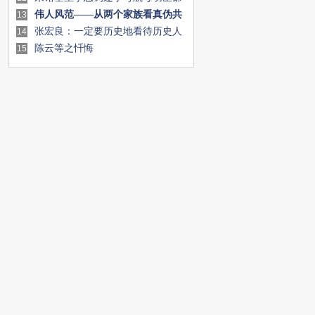
淳
伟人风范——从两个家族看真伪共
13
产党
张宏良：一定要历史地看待历史人
14
物
陈云等之忏悔
15