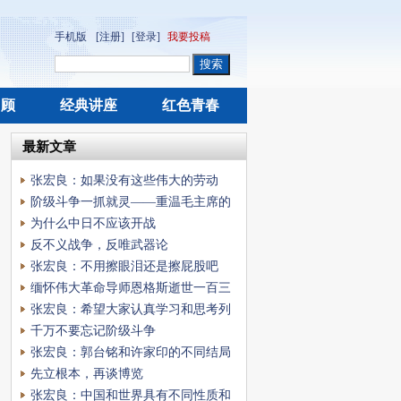
手机版
[注册]
[登录]
我要投稿
回顾
经典讲座
红色青春
最新文章
张宏良：如果没有这些伟大的劳动
者，中国早已不是人
阶级斗争一抓就灵——重温毛主席的
伟大思想
为什么中日不应该开战
反不义战争，反唯武器论
张宏良：不用擦眼泪还是擦屁股吧
缅怀伟大革命导师恩格斯逝世一百三
十一周年
张宏良：希望大家认真学习和思考列
宁对当时俄国“
千万不要忘记阶级斗争
张宏良：郭台铭和许家印的不同结局
就在于他们资本
先立根本，再谈博览
张宏良：中国和世界具有不同性质和