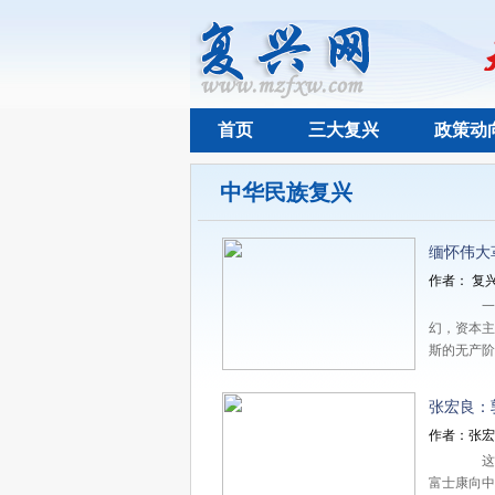
首页
三大复兴
政策动
中华民族复兴
缅怀伟大
作者： 复兴
一百
幻，资本主
斯的无产
张宏良：
作者：张宏良
这是
富士康向中