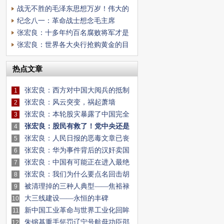
发展方向的两种
战无不胜的毛泽东思想万岁！伟大的
中国人民解放军
纪念八一：革命战士想念毛主席
张宏良：十多年约百名腐败将军才是
中日战争的心头
张宏良：世界各大央行抢购黄金的目
的是把货币变成
热点文章
张宏良：西方对中国大阅兵的抵制
1
该让中国人清
张宏良：风云突变，祸起萧墙
2
张宏良：本轮股灾暴露了中国完全
3
是待宰羔羊
张宏良：股民有救了！党中央还是
4
清醒的！
张宏良：人民日报的恶毒文章已丧
5
尽天良
张宏良：华为事件背后的汉奸卖国
6
势力
张宏良：中国有可能正在进入最绝
7
望也是最有希
张宏良：我们为什么要点名回击胡
8
锡进
被清理掉的三种人典型——焦裕禄
9
的亲密战友
大三线建设——永恒的丰碑
10
新中国工业革命与世界工业化回眸
11
（十二）
朱镕基重手惩罚辽宁号航母功臣邵
12