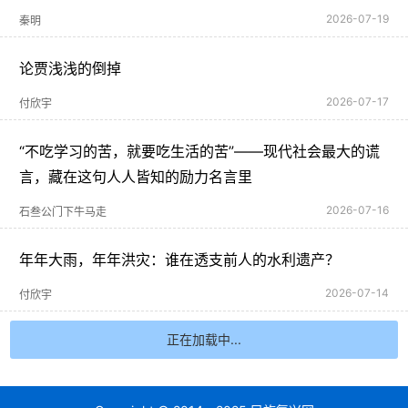
2026-07-19
秦明
论贾浅浅的倒掉
2026-07-17
付欣宇
“不吃学习的苦，就要吃生活的苦”——现代社会最大的谎
言，藏在这句人人皆知的励力名言里
2026-07-16
石叁公门下牛马走
年年大雨，年年洪灾：谁在透支前人的水利遗产？
2026-07-14
付欣宇
正在加载中...