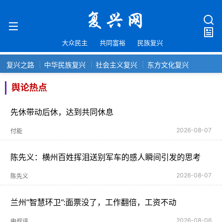
大众民主
共同富裕
民族复兴
复兴之路
中华民族复兴
社会主义复兴
东方文化复兴
舆论热点
先休带动后休，达到共同休息
2026-08-07
付能
陈先义：横州百姓挥泪送别军车的感人瞬间引发的思考
2026-08-07
陈先义
兰州“智慧环卫”:面票没了，工作翻倍，工资不动
2026-08-06
申叔评