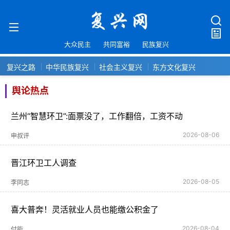
大众民主
共同富裕
民族复兴
复兴之路
中华民族复兴
社会主义复兴
东方文化复兴
舆论热点
兰州“智慧环卫”:面票没了，工作翻倍，工资不动
2026-08-06
申叔评
晋江环卫工人调查
2026-08-05
李同志
喜大普奔！灵活就业人员也能缴公积金了
2026-08-04
付能