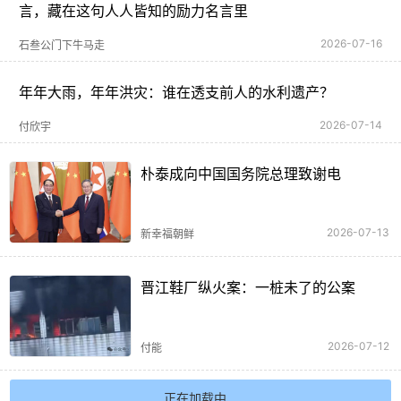
言，藏在这句人人皆知的励力名言里
2026-07-16
石叁公门下牛马走
年年大雨，年年洪灾：谁在透支前人的水利遗产？
2026-07-14
付欣宇
朴泰成向中国国务院总理致谢电
2026-07-13
新幸福朝鲜
晋江鞋厂纵火案：一桩未了的公案
2026-07-12
付能
正在加载中...