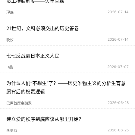
员工持股制度——久旱甘霖
2026-07-14
瑆珉
21世纪，文科必须交出的历史答卷
2026-07-14
晚汐
七七反战寄日本正义人民
2026-07-07
飞影
为什么人们“不想生”了？――历史唯物主义的分析生育意
愿背后的权责逻辑
2026-06-28
巴库首席金融家
建立爱的秩序到底应该从哪里开始？
2026-06-25
李昊益