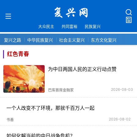
大众民主
共同富裕
民族复兴
复兴之路
中华民族复兴
社会主义复兴
东方文化复兴
红色青春
为中日两国人民的正义行动点赞
2026-08-03
巴库首席金融家
一个人改变不了环境，那就千百万人一起
2026-08-02
书善
如何化解当前的中日战争危机？