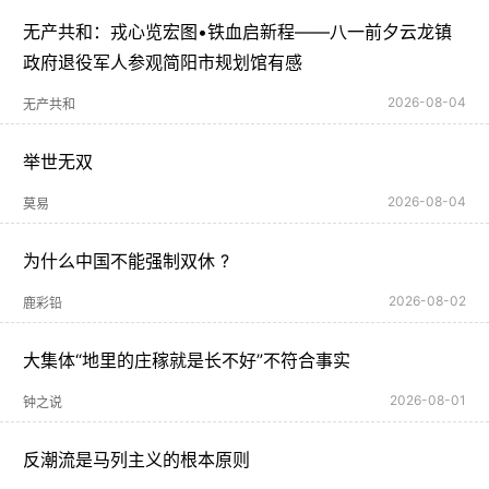
无产共和：戎心览宏图•铁血启新程——八一前夕云龙镇
政府退役军人参观简阳市规划馆有感
2026-08-04
无产共和
举世无双
2026-08-04
莫易
为什么中国不能强制双休 ?
2026-08-02
鹿彩铅
大集体“地里的庄稼就是长不好”不符合事实
2026-08-01
钟之说
反潮流是马列主义的根本原则